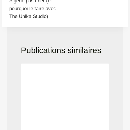
l’article
Algérie pas cher (et
pourquoi le faire avec
The Unika Studio)
Publications similaires