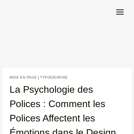
Aller
au
contenu
MISE EN PAGE
|
TYPOGRAPHIE
La Psychologie des
Polices : Comment les
Polices Affectent les
Émotions dans le Design