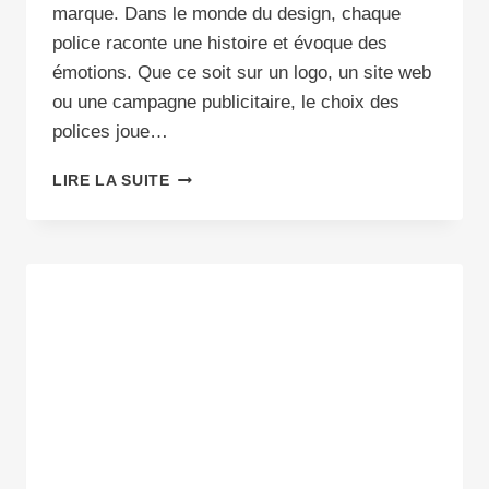
marque. Dans le monde du design, chaque
police raconte une histoire et évoque des
émotions. Que ce soit sur un logo, un site web
ou une campagne publicitaire, le choix des
polices joue…
TYPOGRAPHIE
LIRE LA SUITE
ET
BRANDING
:
L’ART
DE
CHOISIR
LES
POLICES
QUI
PARLENT
!