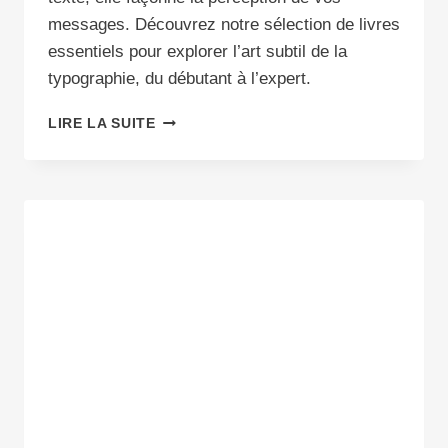
messages. Découvrez notre sélection de livres
essentiels pour explorer l’art subtil de la
typographie, du débutant à l’expert.
MAÎTRISEZ
LIRE LA SUITE
L’ART
DE
LA
TYPOGRAPHIE
:
LES
LIVRES
INDISPENSABLES
POUR
DEVENIR
UN
EXPERT