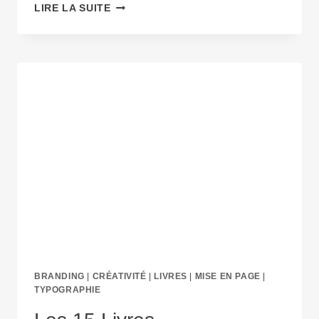
TENDANCES
LIRE LA SUITE
TYPOGRAPHIQUES
2025
:
CE
QUI
VA
MARQUER
L’ANNÉE
!
BRANDING
|
CRÉATIVITÉ
|
LIVRES
|
MISE EN PAGE
|
TYPOGRAPHIE