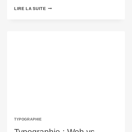
L’ART
LIRE LA SUITE
D’ASSOCIER
LES
POLICES
:
ASTUCES
ET
EXEMPLES
POUR
UN
DESIGN
IMPACTANT
!
TYPOGRAPHIE
Typographie : Web vs.